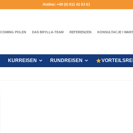
Hotline: +49 (0) 911 42 63 61
NCOMING POLEN
DAS BRYLLA-TEAM
REFERENZEN
KONSULTACJE I WAR
KURREISEN
RUNDREISEN
VORTEILSRE