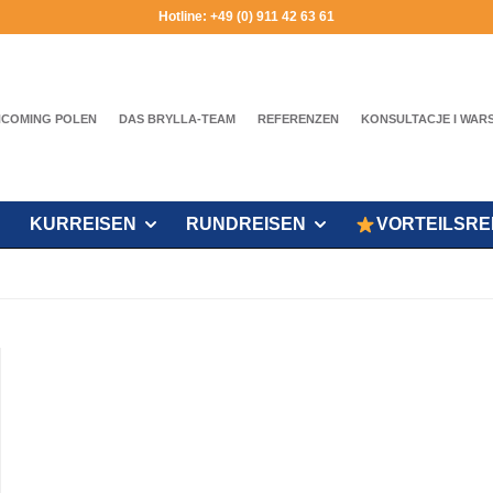
Hotline: +49 (0) 911 42 63 61
NCOMING POLEN
DAS BRYLLA-TEAM
REFERENZEN
KONSULTACJE I WAR
KURREISEN
RUNDREISEN
VORTEILSRE