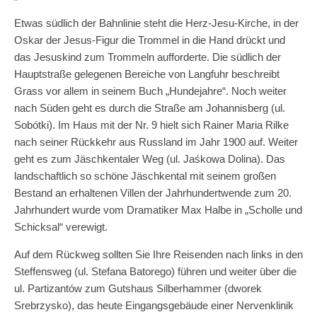
Etwas südlich der Bahnlinie steht die Herz-Jesu-Kirche, in der
Oskar der Jesus-Figur die Trommel in die Hand drückt und
das Jesuskind zum Trommeln aufforderte. Die südlich der
Hauptstraße gelegenen Bereiche von Langfuhr beschreibt
Grass vor allem in seinem Buch „Hundejahre“. Noch weiter
nach Süden geht es durch die Straße am Johannisberg (ul.
Sobótki). Im Haus mit der Nr. 9 hielt sich Rainer Maria Rilke
nach seiner Rückkehr aus Russland im Jahr 1900 auf. Weiter
geht es zum Jäschkentaler Weg (ul. Jaśkowa Dolina). Das
landschaftlich so schöne Jäschkental mit seinem großen
Bestand an erhaltenen Villen der Jahrhundertwende zum 20.
Jahrhundert wurde vom Dramatiker Max Halbe in „Scholle und
Schicksal“ verewigt.
Auf dem Rückweg sollten Sie Ihre Reisenden nach links in den
Steffensweg (ul. Stefana Batorego) führen und weiter über die
ul. Partizantów zum Gutshaus Silberhammer (dworek
Srebrzysko), das heute Eingangsgebäude einer Nervenklinik