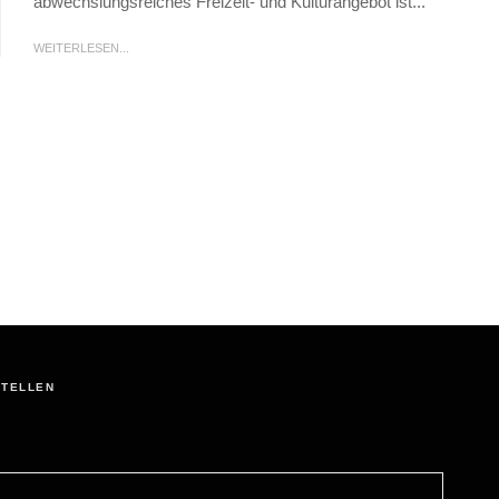
abwechslungsreiches Freizeit- und Kulturangebot ist...
WEITERLESEN...
STELLEN