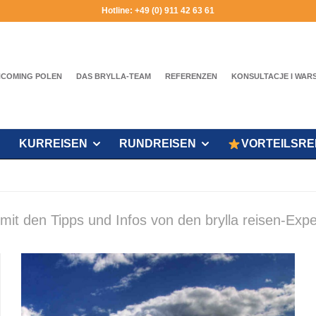
Hotline: +49 (0) 911 42 63 61
NCOMING POLEN
DAS BRYLLA-TEAM
REFERENZEN
KONSULTACJE I WAR
KURREISEN
RUNDREISEN
VORTEILSRE
mit den Tipps und Infos von den brylla reisen-Expe