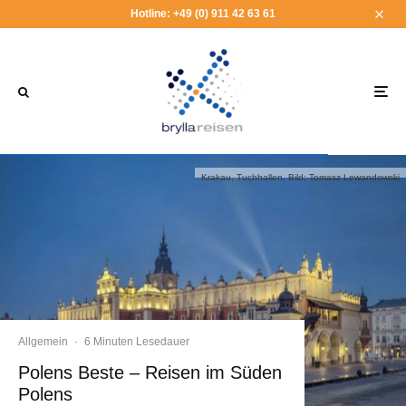
Hotline: +49 (0) 911 42 63 61
Krakau, Tuchhallen, Bild: Tomasz Lewandowski
Allgemein
·
6 Minuten Lesedauer
Polens Beste – Reisen im Süden
Polens