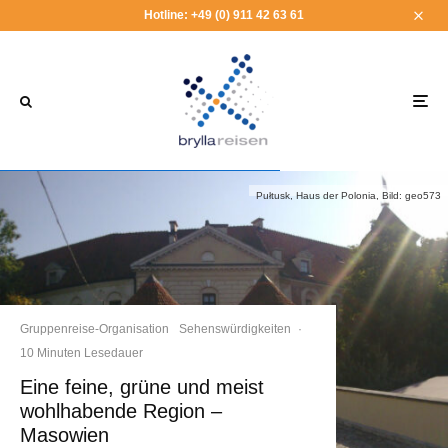
Hotline: +49 (0) 911 42 63 61
Pułtusk, Haus der Polonia, Bild: geo573
Gruppenreise-Organisation
Sehenswürdigkeiten
·
10 Minuten Lesedauer
Eine feine, grüne und meist
wohlhabende Region –
Masowien