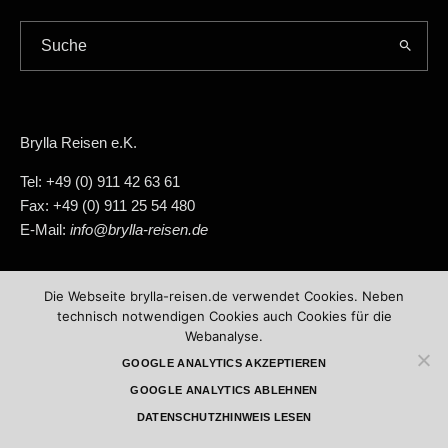
Brylla Reisen e.K.
Tel: +49 (0) 911 42 63 61
Fax: +49 (0) 911 25 54 480
E-Mail:
info@brylla-reisen.de
Die Webseite brylla-reisen.de verwendet Cookies. Neben
AKTUELLES AUS DEM BLOG
technisch notwendigen Cookies auch Cookies für die
Webanalyse.
GOOGLE ANALYTICS AKZEPTIEREN
GOOGLE ANALYTICS ABLEHNEN
Allgemein
Sehenswürdigkeiten
DATENSCHUTZHINWEIS LESEN
Thorn und Bromberg. Das dynamische Duo von
Kujawien-Pommern