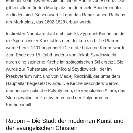
Flair der sehenswerten Altstadt einen Hauch von Florenz. Das
gilt vor allem für den Markplatz, an dem viele Baudenkmäler
zu finden sind. Sehenswert ist dort das Renaissance-Rathaus
am Marktplatz, das 1602-1629 erbaut wurde.
In direkter Nachbarschaft steht die St. Zygmunt-Kirche, an der
die Spuren vieler Kunststile zu entdecken sind. Die Pfarrei
wurde bereit 1401 begründet. Die erste hölzerne Kirche wurde
zum Ende des 15. Jahrhunderts von Jakub Szydłowiecki
durch eine steinerne Kirche im spätgotischen Stil ersetzt. Sie
wurde zur Ruhestätte von Mikołaj Szydłowiecki, der im
Presbyterium ruht, und von Maciej Radziwiłł, der unter dem
Hauptaltar beigesetzt wurde. Die Kirche besonders wertvoll
machen der gotische Polyptychon, die vergoldeten Altare, das
Sterngewölbe im Presbyterium und der Polychrom im
Kirchenschiff.
Radom – Die Stadt der modernen Kunst und
der evangelischen Christen