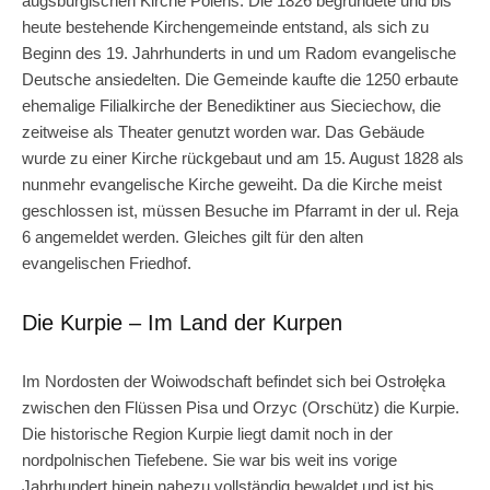
augsburgischen Kirche Polens. Die 1826 begründete und bis
heute bestehende Kirchengemeinde entstand, als sich zu
Beginn des 19. Jahrhunderts in und um Radom evangelische
Deutsche ansiedelten. Die Gemeinde kaufte die 1250 erbaute
ehemalige Filialkirche der Benediktiner aus Sieciechow, die
zeitweise als Theater genutzt worden war. Das Gebäude
wurde zu einer Kirche rückgebaut und am 15. August 1828 als
nunmehr evangelische Kirche geweiht. Da die Kirche meist
geschlossen ist, müssen Besuche im Pfarramt in der ul. Reja
6 angemeldet werden. Gleiches gilt für den alten
evangelischen Friedhof.
Die Kurpie – Im Land der Kurpen
Im Nordosten der Woiwodschaft befindet sich bei Ostrołęka
zwischen den Flüssen Pisa und Orzyc (Orschütz) die Kurpie.
Die historische Region Kurpie liegt damit noch in der
nordpolnischen Tiefebene. Sie war bis weit ins vorige
Jahrhundert hinein nahezu vollständig bewaldet und ist bis