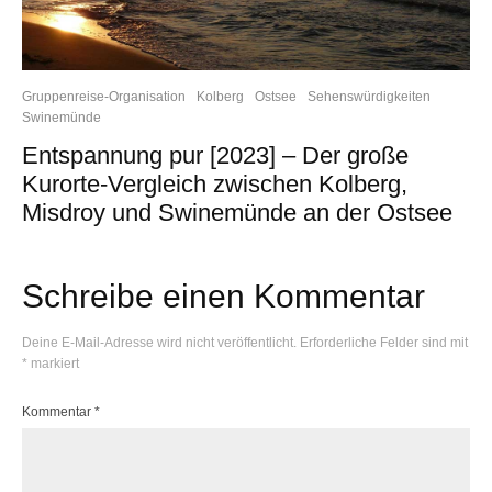
Gruppenreise-Organisation
Kolberg
Ostsee
Sehenswürdigkeiten
Swinemünde
Entspannung pur [2023] – Der große
Kurorte-Vergleich zwischen Kolberg,
Misdroy und Swinemünde an der Ostsee
Schreibe einen Kommentar
Deine E-Mail-Adresse wird nicht veröffentlicht.
Erforderliche Felder sind mit
*
markiert
Kommentar
*