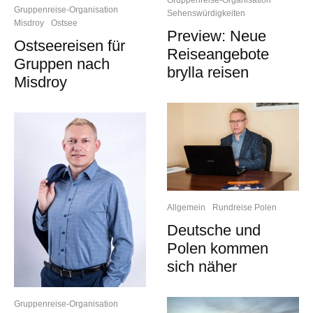
Gruppenreise-Organisation
Gruppenreise-Organisation
Sehenswürdigkeiten
Misdroy
Ostsee
Preview: Neue
Ostseereisen für
Reiseangebote
Gruppen nach
brylla reisen
Misdroy
Allgemein
Rundreise Polen
Deutsche und
Polen kommen
sich näher
Gruppenreise-Organisation